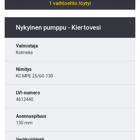
1 vaihtoehto löytyi
Nykyinen pumppu - Kiertovesi
Valmistaja
Kolmeks
Nimitys
KC MPE 25/60-130
LVI-numero
4612440
Asennuspituus
130 mm
Verkkoliitäntä