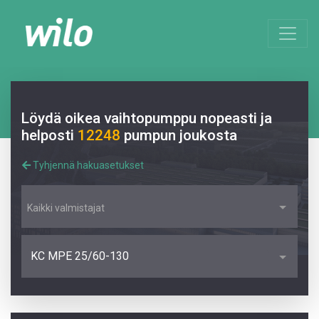
Löydä oikea vaihtopumppu nopeasti ja
helposti
12248
pumpun joukosta
Tyhjennä hakuasetukset
Kaikki valmistajat
KC MPE 25/60-130