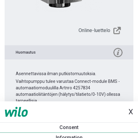
Online-luettelo
Huomautus
Asennettavissa ilman putkistomuutoksia.
Vaihtopumppu tulee varustaa Connect-module BMS -
automaatiomoduulilla Artnro 4257834
automaatioliitäntöjen (hälytys/tilatieto/0-10V) ollessa
tarpeellisia.
X
Tuotetietoa
Consent
Stratos PICO 25/0,5-6 -130
Information