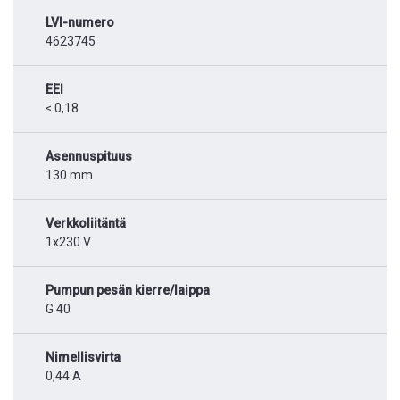
LVI-numero
4623745
EEI
≤ 0,18
Asennuspituus
130 mm
Verkkoliitäntä
1x230 V
Pumpun pesän kierre/laippa
G 40
Nimellisvirta
0,44 A