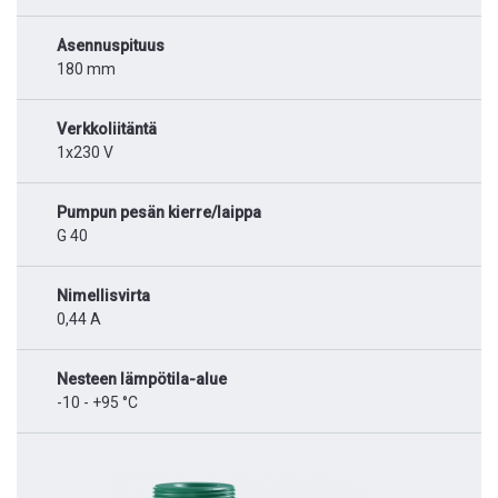
Asennuspituus
180 mm
Verkkoliitäntä
1x230 V
Pumpun pesän kierre/laippa
G 40
Nimellisvirta
0,44 A
Nesteen lämpötila-alue
-10 - +95 °C