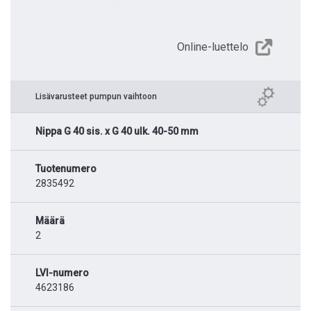
Online-luettelo
Lisävarusteet pumpun vaihtoon
Nippa G 40 sis. x G 40 ulk. 40-50 mm
Tuotenumero
2835492
Määrä
2
LVI-numero
4623186