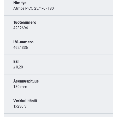
Nimitys
Atmos PICO 25/1-6 -180
Tuotenumero
4232694
LVI-numero
4624336
EEI
≤ 0,20
Asennuspituus
180 mm
Verkkoliitäntä
1x230 V