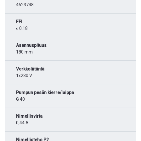
4623748
EEI
≤ 0,18
Asennuspituus
180 mm
Verkkoliitäntä
1x230 V
Pumpun pesän kierre/laippa
G 40
Nimellisvirta
0,44 A
Nimellisteho P2