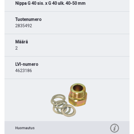
Nippa G 40 sis. x G 40 ulk. 40-50 mm
Tuotenumero
2835492
Määrä
2
LVI-numero
4623186
Huomautus