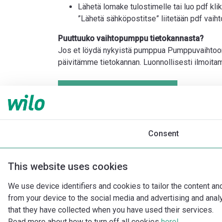
Lähetä lomake tulostimelle tai luo pdf klik
”Lähetä sähköpostitse” liitetään pdf vai
Puuttuuko vaihtopumppu tietokannasta?
Jos et löydä nykyistä pumppua Pumppuvaihtoon.fi-
päivitämme tietokannan. Luonnollisesti ilmoita
Pyyntö puuttuvasta pumpusta
Consent
This website uses cookies
We use device identifiers and cookies to tailor the content an
from your device to the social media and advertising and ana
that they have collected when you have used their services.
Read more about how to turn off all cookies
here!