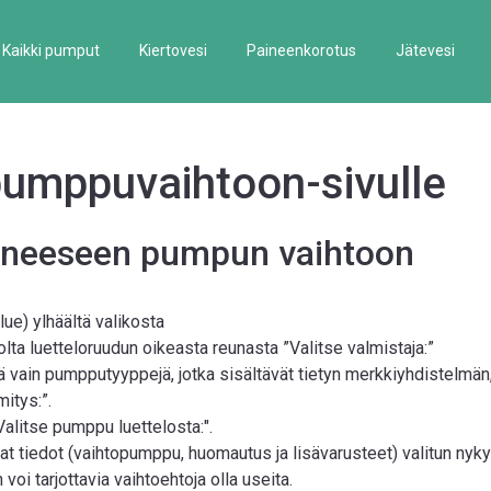
Kaikki pumput
Kiertovesi
Paineenkorotus
Jätevesi
pumppuvaihtoon-sivulle
tuneeseen pumpun vaihtoon
ue) ylhäältä valikosta
lta luetteloruudun oikeasta reunasta ”Valitse valmistaja:”
ä vain pumpputyyppejä, jotka sisältävät tietyn merkkiyhdistelmän
itys:”.
alitse pumppu luettelosta:".
vat tiedot (vaihtopumppu, huomautus ja lisävarusteet) valitun nyk
i tarjottavia vaihtoehtoja olla useita.