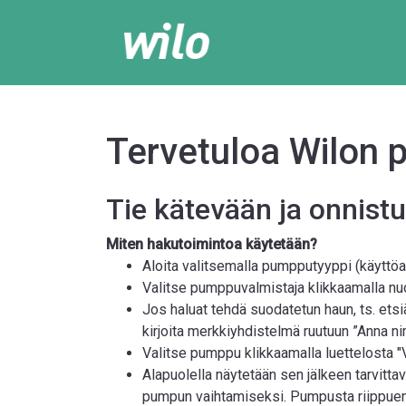
Tervetuloa Wilon 
Tie kätevään ja onnis
Miten hakutoimintoa käytetään?
Aloita valitsemalla pumpputyyppi (käyttöal
Valitse pumppuvalmistaja klikkaamalla nuo
Jos haluat tehdä suodatetun haun, ts. etsi
kirjoita merkkiyhdistelmä ruutuun ”Anna nim
Valitse pumppu klikkaamalla luettelosta "V
Alapuolella näytetään sen jälkeen tarvitta
pumpun vaihtamiseksi. Pumpusta riippuen vo