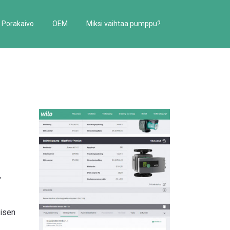
Porakaivo
OEM
Miksi vaihtaa pumppu?
,
yisen