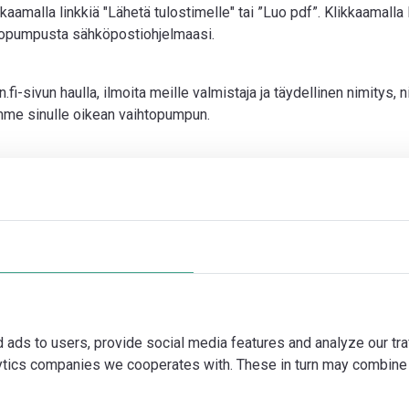
kaamalla linkkiä "Lähetä tulostimelle" tai ”Luo pdf”. Klikkaamalla 
htopumpusta sähköpostiohjelmaasi.
sivun haulla, ilmoita meille valmistaja ja täydellinen nimitys, n
mme sinulle oikean vaihtopumpun.
d ads to users, provide social media features and analyze our tra
lytics companies we cooperates with. These in turn may combine 