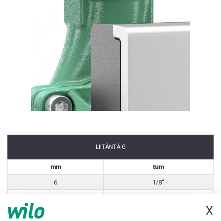
LIITÄNTÄ G
mm
tum
6
1/8"
8
1/4"
X
10
3/8"