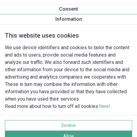
15
1/2"
Consent
20
3/4"
Information
25
1"
32
1/¼"
This website uses cookies
40
1/½"
We use device identifiers and cookies to tailor the content
50
2"
and ads to users, provide social media features and
65
2/½"
analyze our traffic. We also forward such identifiers and
80
3"
other information from your device to the social media and
advertising and analytics companies we cooperates with.
These in turn may combine the information with other
information you have provided or that they have collected
when you have used their services.
Read more about how to turn off all cookies
here!
Imprint
Tietosuoja
Decline
Cookie policy
Kaikki oikeudet pidätetään
Allow