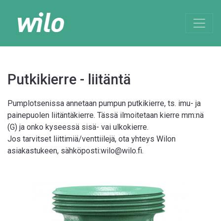
Putkikierre - liitäntä
Pumplotsenissa annetaan pumpun putkikierre, ts. imu- ja
painepuolen liitäntäkierre. Tässä ilmoitetaan kierre mm:nä
(G) ja onko kyseessä sisä- vai ulkokierre.
Jos tarvitset liittimiä/venttiilejä, ota yhteys Wilon
asiakastukeen, sähköposti:wilo@wilo.fi.