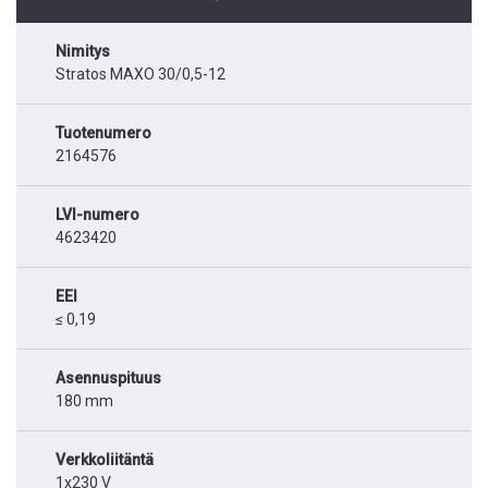
Nimitys
Stratos MAXO 30/0,5-12
Tuotenumero
2164576
LVI-numero
4623420
EEI
≤ 0,19
Asennuspituus
180 mm
Verkkoliitäntä
1x230 V