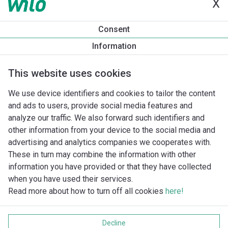
X
Tuotetietoa
Consent
Yonos MAXO 30/0,5-12
Information
Tuotekuvaus
Asennuslisävarusteet
Automaatiolisävarus
This website uses cookies
We use device identifiers and cookies to tailor the content
and ads to users, provide social media features and
analyze our traffic. We also forward such identifiers and
other information from your device to the social media and
advertising and analytics companies we cooperates with.
These in turn may combine the information with other
information you have provided or that they have collected
when you have used their services.
Read more about how to turn off all cookies
here!
Imprint
Tietosuoja
Decline
Cookie policy