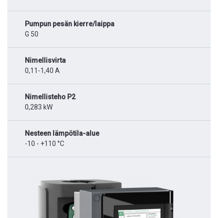
Pumpun pesän kierre/laippa
G 50
Nimellisvirta
0,11-1,40 A
Nimellisteho P2
0,283 kW
Nesteen lämpötila-alue
-10 - +110 °C