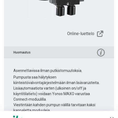
Online-luettelo
Huomautus
Asennettavissa ilman putkistomuutoksia.
Pumpusta saa hälytyksen
kiinteistövalvontajärjestelmään ilman lisävarusteita.
Lisäautomaatiota varten (ulkoinen on/off ja
käyntitilatieto) voidaan Yonos MAXO varustaa
Connect-moduulilla.
Viestintään kahden pumpun välillä tarvitaan kaksi
kappaletta moduuleja.