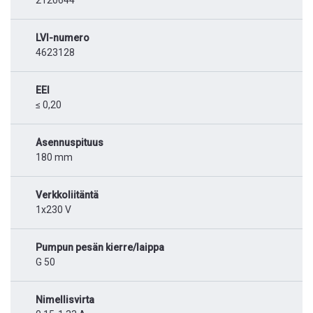
LVI-numero
4623128
EEI
≤ 0,20
Asennuspituus
180 mm
Verkkoliitäntä
1x230 V
Pumpun pesän kierre/laippa
G 50
Nimellisvirta