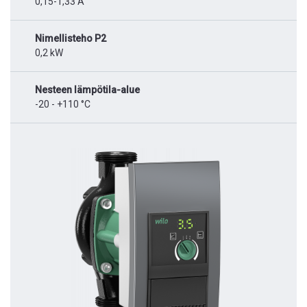
0,15-1,33 A
Nimellisteho P2
0,2 kW
Nesteen lämpötila-alue
-20 - +110 °C