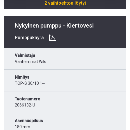
2 vaihtoehtoa löytyi
Nykyinen pumppu - Kiertovesi
Pumppukäyrä
Valmistaja
Vanhemmat Wilo
Nimitys
TOP-S 30/10 1~
Tuotenumero
2066132-U
Asennuspituus
180 mm