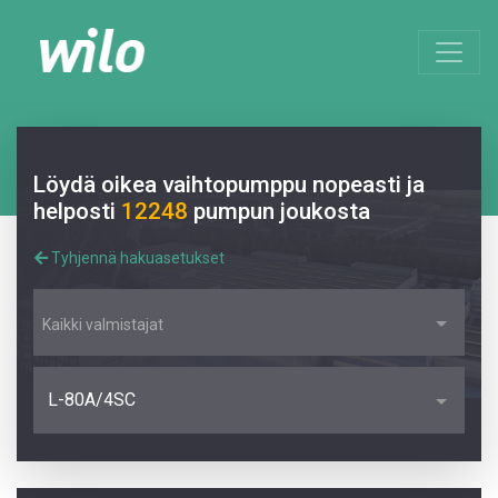
Löydä oikea vaihtopumppu nopeasti ja
helposti
12248
pumpun joukosta
Tyhjennä hakuasetukset
Kaikki valmistajat
L-80A/4SC