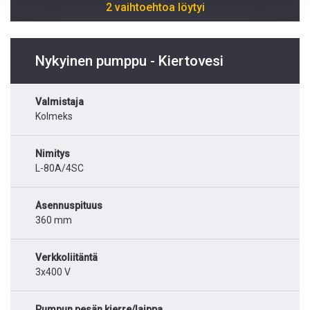
2 vaihtoehtoa löytyi
Nykyinen pumppu - Kiertovesi
Valmistaja
Kolmeks
Nimitys
L-80A/4SC
Asennuspituus
360 mm
Verkkoliitäntä
3x400 V
Pumpun pesän kierre/laippa