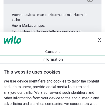
Asennettavissa ilman putkistomuutoksia. Huom! 1-
vaihe.
Huom! Märkäpumppu.
Lämpötila-anturilla varustettu korvaava pumppu.
X
Tuotetietoa
Consent
Stratos MAXO 80/0,5-12 PN10
Information
Tuotekuvaus
Asennuslisävarusteet
Automaatiolisävarus
This website uses cookies
We use device identifiers and cookies to tailor the content
and ads to users, provide social media features and
analyze our traffic. We also forward such identifiers and
other information from your device to the social media and
advertising and analytics companies we cooperates with.