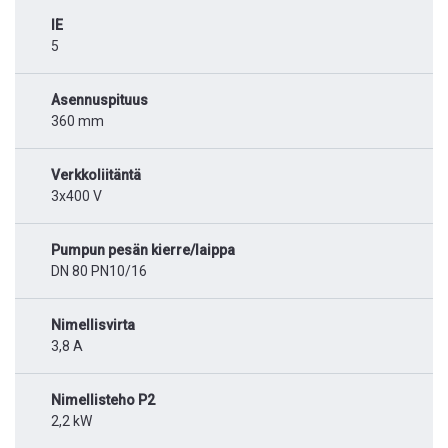
IE
5
Asennuspituus
360 mm
Verkkoliitäntä
3x400 V
Pumpun pesän kierre/laippa
DN 80 PN10/16
Nimellisvirta
3,8 A
Nimellisteho P2
2,2 kW