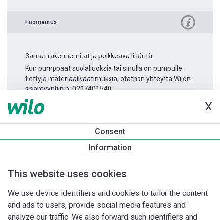
Huomautus
Samat rakennemitat ja poikkeava liitäntä.
Kun pumppaat suolaliuoksia tai sinulla on pumpulle
tiettyjä materiaalivaatimuksia, otathan yhteyttä Wilon
sisämyyntiin p. 0207401540.
X
Tuotetietoa
Consent
Atmos GIGA-I 50/150-7,5/2
Information
Tuotekuvaus
Asennuslisävarusteet
Automaatiolisävarus
This website uses cookies
We use device identifiers and cookies to tailor the content
and ads to users, provide social media features and
analyze our traffic. We also forward such identifiers and