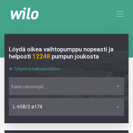
Löydä oikea vaihtopumppu nopeasti ja
helposti
12248
pumpun joukosta
Tyhjennä hakuasetukset
Kaikki valmistajat
L-65B/2 ø174