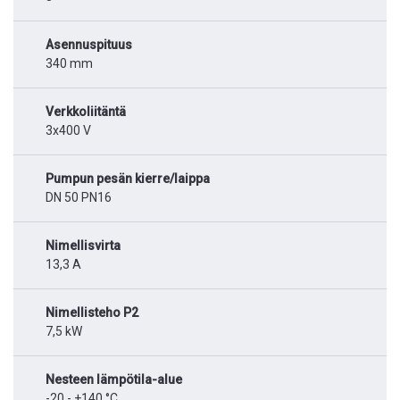
Asennuspituus
340 mm
Verkkoliitäntä
3x400 V
Pumpun pesän kierre/laippa
DN 50 PN16
Nimellisvirta
13,3 A
Nimellisteho P2
7,5 kW
Nesteen lämpötila-alue
-20 - +140 °C