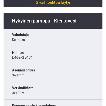
2 vaihtoehtoa löytyi
Nykyinen pumppu - Kiertovesi
Valmistaja
Kolmeks
Nimitys
L-65B/2 ø174
Asennuspituus
340 mm
Verkkoliitäntä
3x400 V
Pumpun pesän kierre/laippa