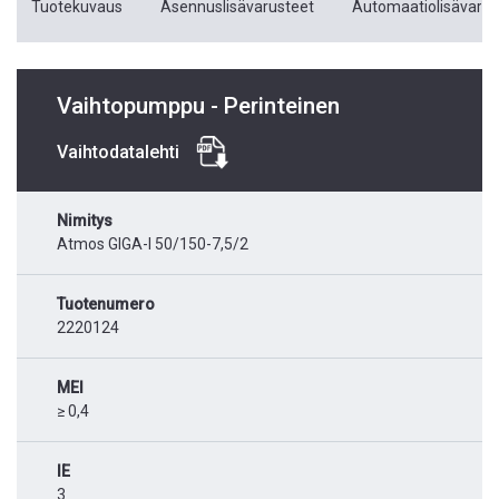
Tuotekuvaus
Asennuslisävarusteet
Automaatiolisävarus
Vaihtopumppu - Perinteinen
Vaihtodatalehti
Nimitys
Atmos GIGA-I 50/150-7,5/2
Tuotenumero
2220124
MEI
≥ 0,4
IE
3