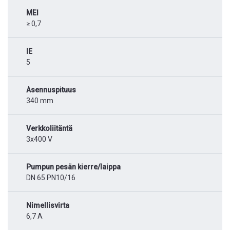
MEI
≥ 0,7
IE
5
Asennuspituus
340 mm
Verkkoliitäntä
3x400 V
Pumpun pesän kierre/laippa
DN 65 PN10/16
Nimellisvirta
6,7 A