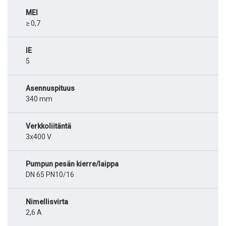
MEI
≥ 0,7
IE
5
Asennuspituus
340 mm
Verkkoliitäntä
3x400 V
Pumpun pesän kierre/laippa
DN 65 PN10/16
Nimellisvirta
2,6 A