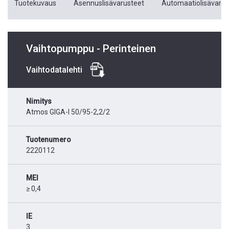
Tuotekuvaus
Asennuslisävarusteet
Automaatiolisävarus
Vaihtopumppu - Perinteinen
Vaihtodatalehti
Nimitys
Atmos GIGA-I 50/95-2,2/2
Tuotenumero
2220112
MEI
≥ 0,4
IE
3