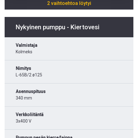
2 vaihtoehtoa löytyi
Nykyinen pumppu - Kiertovesi
Valmistaja
Kolmeks
Nimitys
L-65B/2 ø125
Asennuspituus
340 mm
Verkkoliitäntä
3x400 V
Pumpun pesän kierre/laippa