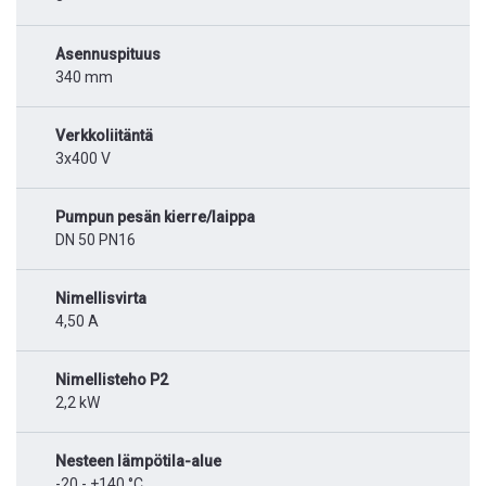
Asennuspituus
340 mm
Verkkoliitäntä
3x400 V
Pumpun pesän kierre/laippa
DN 50 PN16
Nimellisvirta
4,50 A
Nimellisteho P2
2,2 kW
Nesteen lämpötila-alue
-20 - +140 °C