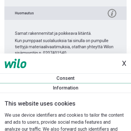
Huomautus
Samat rakennemitat ja poikkeava liitäntä.
Kun pumppaat suolaliuoksia tai sinulla on pumpulle
tiettyjä materiaalivaatimuksia, otathan yhteyttä Wilon
sisämyyntiin p. 0207401540.
X
Tuotetietoa
Consent
Atmos GIGA-I 50/95-2,2/2
Information
Tuotekuvaus
Asennuslisävarusteet
Automaatiolisävarus
This website uses cookies
We use device identifiers and cookies to tailor the content
and ads to users, provide social media features and
analyze our traffic. We also forward such identifiers and