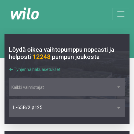
Löydä oikea vaihtopumppu nopeasti ja
helposti
12248
pumpun joukosta
Tyhjennä hakuasetukset
Kaikki valmistajat
L-65B/2 ø125