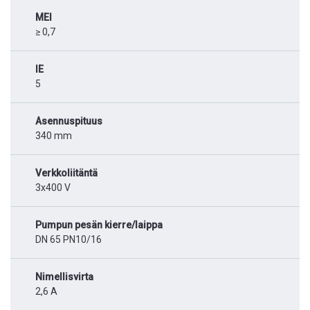
MEI
≥ 0,7
IE
5
Asennuspituus
340 mm
Verkkoliitäntä
3x400 V
Pumpun pesän kierre/laippa
DN 65 PN10/16
Nimellisvirta
2,6 A