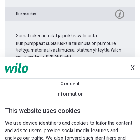
Huomautus
Samat rakennemitat ja poikkeava liitäntä.
Kun pumppaat suolaliuoksia tai sinulla on pumpulle
tiettyjä materiaalivaatimuksia, otathan yhteyttä Wilon
sisämyyntiin p. 0207401540.
X
Tuotetietoa
Consent
Atmos GIGA-I 50/85-1,5/2
Information
Tuotekuvaus
Asennuslisävarusteet
Automaatiolisävarus
This website uses cookies
We use device identifiers and cookies to tailor the content
and ads to users, provide social media features and
analyze our traffic. We also forward such identifiers and