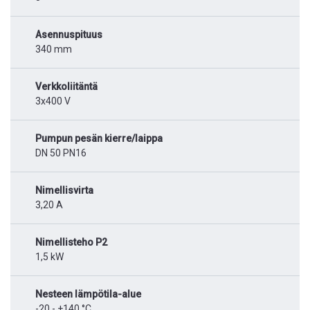
Asennuspituus
340 mm
Verkkoliitäntä
3x400 V
Pumpun pesän kierre/laippa
DN 50 PN16
Nimellisvirta
3,20 A
Nimellisteho P2
1,5 kW
Nesteen lämpötila-alue
-20 - +140 °C