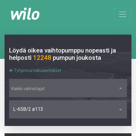
Löydä oikea vaihtopumppu nopeasti ja
helposti
12248
pumpun joukosta
Tyhjennä hakuasetukset
Kaikki valmistajat
L-65B/2 ø113