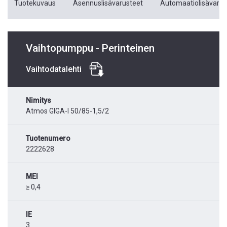
Tuotekuvaus
Asennuslisävarusteet
Automaatiolisävarus
Vaihtopumppu - Perinteinen
Vaihtodatalehti
Nimitys
Atmos GIGA-I 50/85-1,5/2
Tuotenumero
2222628
MEI
≥ 0,4
IE
3