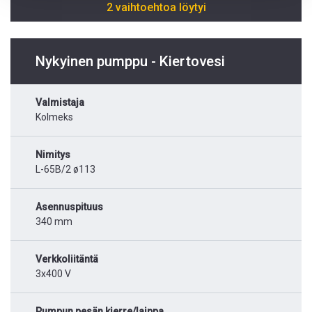
2 vaihtoehtoa löytyi
Nykyinen pumppu - Kiertovesi
Valmistaja
Kolmeks
Nimitys
L-65B/2 ø113
Asennuspituus
340 mm
Verkkoliitäntä
3x400 V
Pumpun pesän kierre/laippa