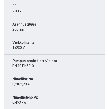
EEI
≤ 0,17
Asennuspituus
250 mm
Verkkoliitäntä
1x230 V
Pumpun pesän kierre/laippa
DN 40 PN6/10
Nimellisvirta
0,20-2,20 A
Nimellisteho P2
0,453 kW