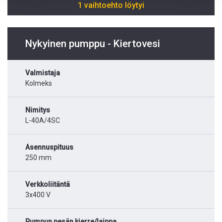
1 vaihtoehto löytyi
Nykyinen pumppu - Kiertovesi
Valmistaja
Kolmeks
Nimitys
L-40A/4SC
Asennuspituus
250 mm
Verkkoliitäntä
3x400 V
Pumpun pesän kierre/laippa