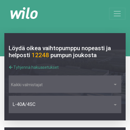
Löydä oikea vaihtopumppu nopeasti ja
helposti
12248
pumpun joukosta
Tyhjennä hakuasetukset
Kaikki valmistajat
L-40A/4SC