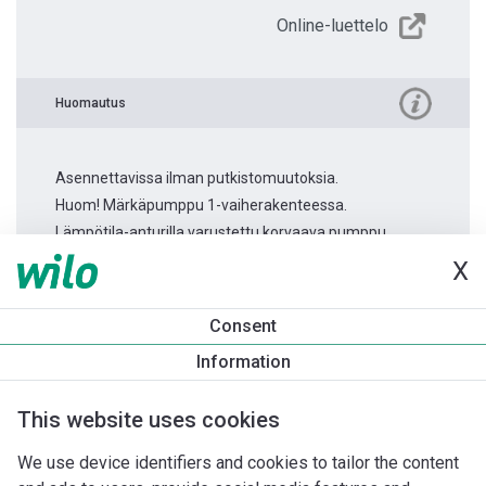
Online-luettelo
Huomautus
Asennettavissa ilman putkistomuutoksia.
Huom! Märkäpumppu 1-vaiherakenteessa.
Lämpötila-anturilla varustettu korvaava pumppu.
X
Tuotetietoa
Consent
Stratos MAXO 40/0,5-12
Information
Tuotekuvaus
Asennuslisävarusteet
Automaatiolisävarus
This website uses cookies
We use device identifiers and cookies to tailor the content