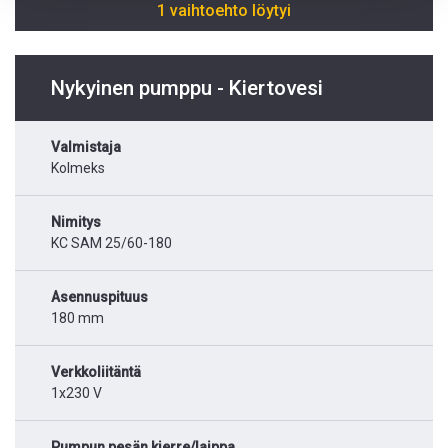
1 vaihtoehto löytyi
Nykyinen pumppu - Kiertovesi
Valmistaja
Kolmeks
Nimitys
KC SAM 25/60-180
Asennuspituus
180 mm
Verkkoliitäntä
1x230 V
Pumpun pesän kierre/laippa