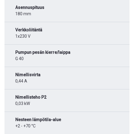
Asennuspituus
180 mm
Verkkoliitäntä
1x230 V
Pumpun pesän kierre/laippa
G 40
Nimellisvirta
0,44 A
Nimellisteho P2
0,03 kW
Nesteen lämpötila-alue
+2 - +70 °C