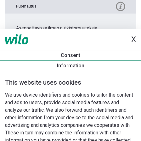
Huomautus
Asennettavissa ilman putkistomuutoksia.
X
Tuotetietoa
Consent
Yonos PICO-Z 25/0,5-6 -180
Information
Tuotekuvaus
Asennuslisävarusteet
Automaatiolisävarus
This website uses cookies
We use device identifiers and cookies to tailor the content
and ads to users, provide social media features and
analyze our traffic. We also forward such identifiers and
other information from your device to the social media and
advertising and analytics companies we cooperates with.
These in turn may combine the information with other
information you have provided or that they have collected