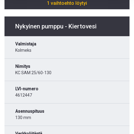
1 vaihtoehto löytyi
Nykyinen pumppu - Kiertovesi
Valmistaja
Kolmeks
Nimitys
KC SAM 25/60-130
LVI-numero
4612447
Asennuspituus
130 mm
Verkkoliitäntä