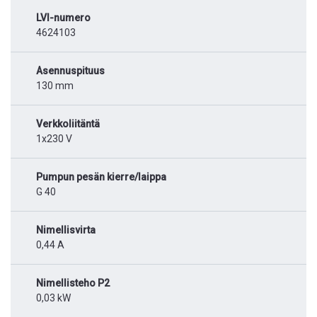
LVI-numero
4624103
Asennuspituus
130 mm
Verkkoliitäntä
1x230 V
Pumpun pesän kierre/laippa
G 40
Nimellisvirta
0,44 A
Nimellisteho P2
0,03 kW