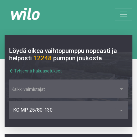
Löydä oikea vaihtopumppu nopeasti ja
helposti
12248
pumpun joukosta
Tyhjennä hakuasetukset
Kaikki valmistajat
KC MP 25/80-130