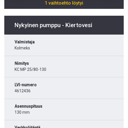
1 vaihtoehto löytyi
Nykyinen pumppu - Kiertovesi
Valmistaja
Kolmeks
Nimitys
KC MP 25/80-130
LVI-numero
4612436
Asennuspituus
130 mm
Verkkoliitäntä