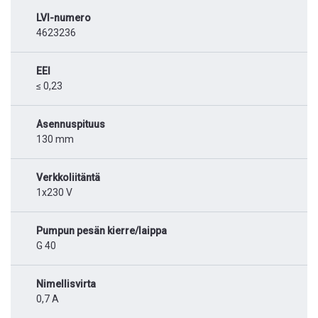
LVI-numero
4623236
EEI
≤ 0,23
Asennuspituus
130 mm
Verkkoliitäntä
1x230 V
Pumpun pesän kierre/laippa
G 40
Nimellisvirta
0,7 A