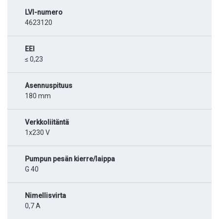
LVI-numero
4623120
EEI
≤ 0,23
Asennuspituus
180 mm
Verkkoliitäntä
1x230 V
Pumpun pesän kierre/laippa
G 40
Nimellisvirta
0,7 A