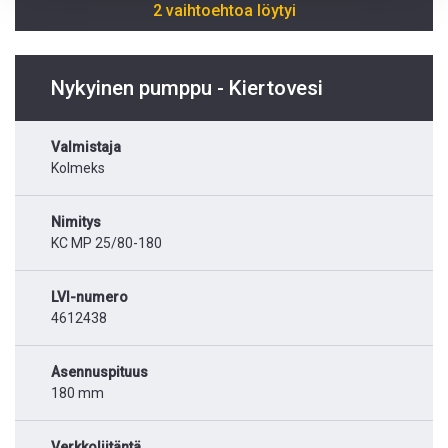
2 vaihtoehtoa löytyi
Nykyinen pumppu - Kiertovesi
Valmistaja
Kolmeks
Nimitys
KC MP 25/80-180
LVI-numero
4612438
Asennuspituus
180 mm
Verkkoliitäntä