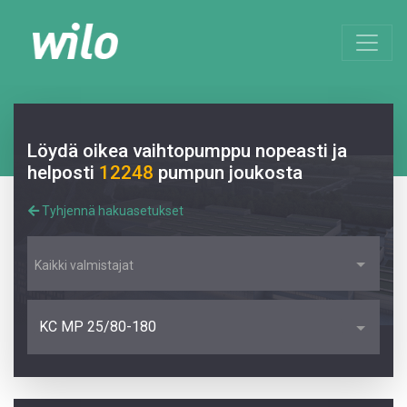
Löydä oikea vaihtopumppu nopeasti ja
helposti
12248
pumpun joukosta
Tyhjennä hakuasetukset
Kaikki valmistajat
KC MP 25/80-180