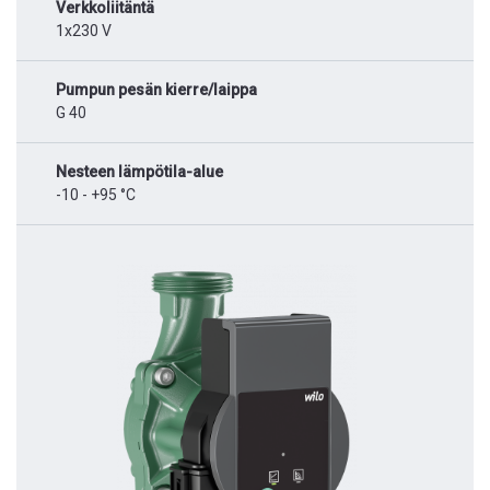
Verkkoliitäntä
1x230 V
Pumpun pesän kierre/laippa
G 40
Nesteen lämpötila-alue
-10 - +95 °C