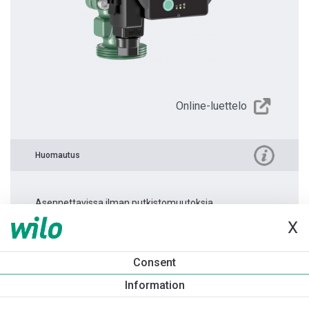
Online-luettelo
Huomautus
Asennettavissa ilman putkistomuutoksia.
X
Tuotetietoa
Consent
Atmos PICO 25/1-8 -180
Information
Tuotekuvaus
Asennuslisävarusteet
Automaatiolisävarus