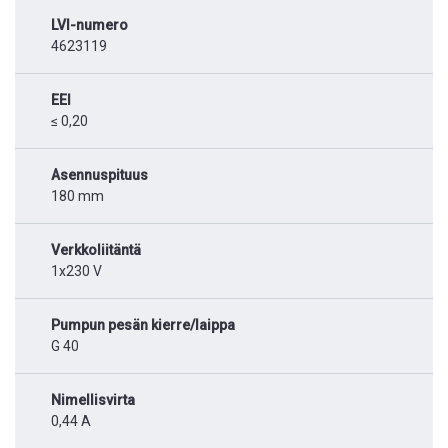
LVI-numero
4623119
EEI
≤ 0,20
Asennuspituus
180 mm
Verkkoliitäntä
1x230 V
Pumpun pesän kierre/laippa
G 40
Nimellisvirta
0,44 A