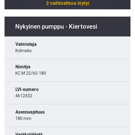
2 vaihtoehtoa löytyi
Nykyinen pumppu - Kiertovesi
Valmistaja
Kolmeks
Nimitys
KC M 25/60-180
LVI-numero
4612432
Asennuspituus
180 mm
Verkkoliitäntä