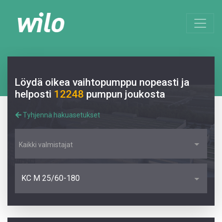
Löydä oikea vaihtopumppu nopeasti ja
helposti
12248
pumpun joukosta
Tyhjennä hakuasetukset
Kaikki valmistajat
KC M 25/60-180