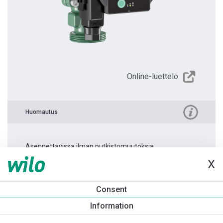
Online-luettelo
Huomautus
Asennettavissa ilman putkistomuutoksia.
X
Tuotetietoa
Consent
Atmos PICO 25/1-6 -180
Information
Tuotekuvaus
Asennuslisävarusteet
Automaatiolisävarus