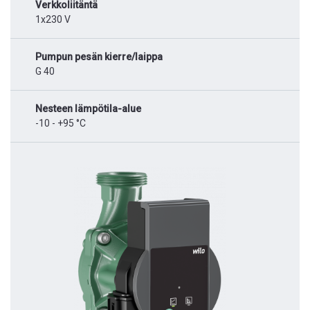
Verkkoliitäntä
1x230 V
Pumpun pesän kierre/laippa
G 40
Nesteen lämpötila-alue
-10 - +95 °C