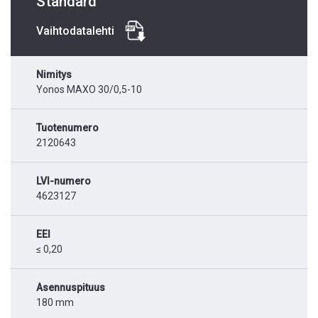
Standard
Vaihtodatalehti
Nimitys
Yonos MAXO 30/0,5-10
Tuotenumero
2120643
LVI-numero
4623127
EEI
≤ 0,20
Asennuspituus
180 mm