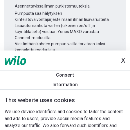
Asennettavissa ilman putkistomuutoksia.
Pumpusta saa hälytyksen
kiinteistövalvontajärjestelmään ilman lisävarusteita.
Lisäautomaatiota varten (ulkoinen on/off ja
käyntitilatieto) voidaan Yonos MAXO varustaa
Connect-moduulilla.
Viestintään kahden pumpun välillä tarvitaan kaksi
kappaletta moduuleja.
X
Tuotetietoa
Consent
Yonos MAXO 30/0,5-10
Information
Tuotekuvaus
Asennuslisävarusteet
Automaatiolisävarus
This website uses cookies
We use device identifiers and cookies to tailor the content
and ads to users, provide social media features and
analyze our traffic. We also forward such identifiers and