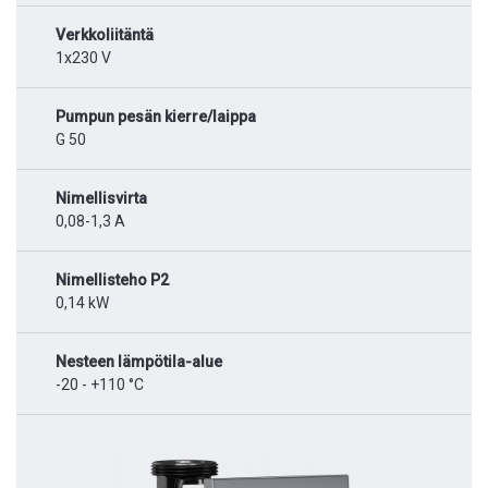
Verkkoliitäntä
1x230 V
Pumpun pesän kierre/laippa
G 50
Nimellisvirta
0,08-1,3 A
Nimellisteho P2
0,14 kW
Nesteen lämpötila-alue
-20 - +110 °C