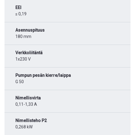
EEI
≤ 0,19
Asennuspituus
180 mm
Verkkoliitäntä
1x230 V
Pumpun pesän kierre/laippa
G 50
Nimellisvirta
0,11-1,33 A
Nimellisteho P2
0,268 kW