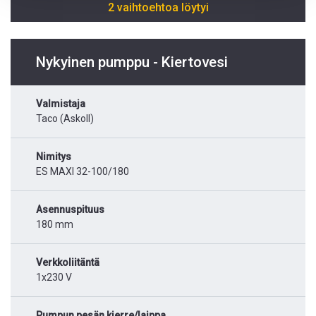
2 vaihtoehtoa löytyi
Nykyinen pumppu - Kiertovesi
Valmistaja
Taco (Askoll)
Nimitys
ES MAXI 32-100/180
Asennuspituus
180 mm
Verkkoliitäntä
1x230 V
Pumpun pesän kierre/laippa