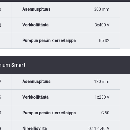
s
Asennuspituus
300 mm
)
Verkkoliitäntä
3x400 V
Pumpun pesän kierre/laippa
Rp 32
emium Smart
2
Asennuspituus
180 mm
6
Verkkoliitäntä
1x230 V
0
Pumpun pesän kierre/laippa
G 50
9
Nimellisvirta
0,11-1,40 A