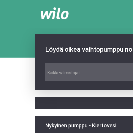
Löydä oikea vaihtopumppu nop
Kaikki valmistajat
Nykyinen pumppu - Kiertovesi