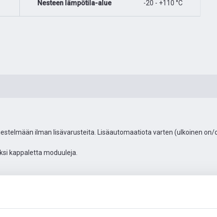
Nesteen lämpötila-alue
-20 - +110 °C
estelmään ilman lisävarusteita. Lisäautomaatiota varten (ulkoinen on/
ksi kappaletta moduuleja.
Automaatiolisävarusteet
Lisää kuvia
Video
Asiaki