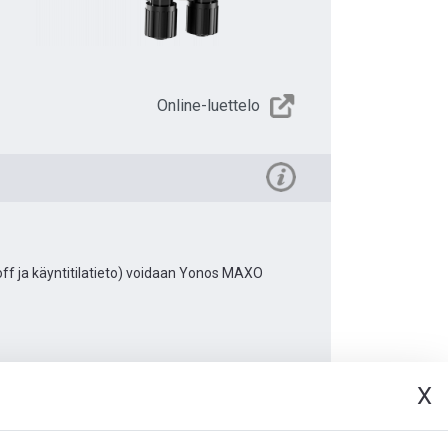
Online-luettelo
off ja käyntitilatieto) voidaan Yonos MAXO
X
rjat