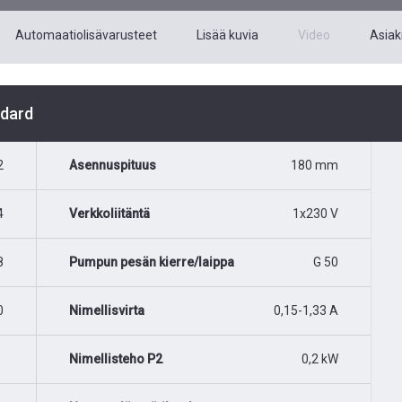
Automaatiolisävarusteet
Lisää kuvia
Video
Asiaki
ndard
2
Asennuspituus
180 mm
4
Verkkoliitäntä
1x230 V
8
Pumpun pesän kierre/laippa
G 50
0
Nimellisvirta
0,15-1,33 A
Nimellisteho P2
0,2 kW