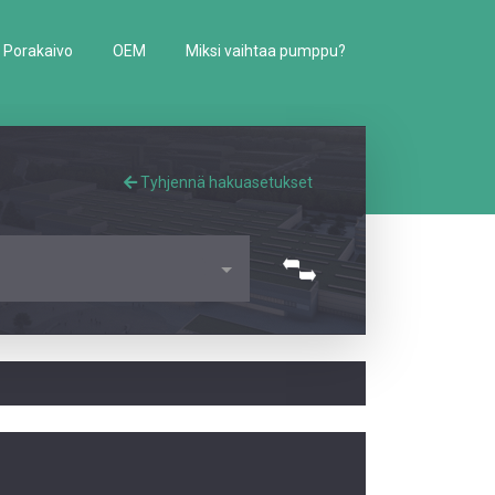
Porakaivo
OEM
Miksi vaihtaa pumppu?
Tyhjennä hakuasetukset