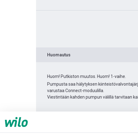
Huomautus
Huom! Putkiston muutos. Huom! 1-vaihe.
Pumpusta saa hälytyksen kiinteistövalvontajärj
varustaa Connect-moduulilla.
Viestintään kahden pumpun välillä tarvitaan ka
Tuotetietoa
Yonos MAXO 30/0,5-12
Tuotekuvaus
Asennuslisävarusteet