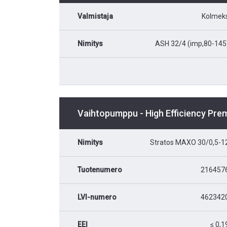
Valmistaja
Kolmek
Nimitys
ASH 32/4 (imp,80-145
Vaihtopumppu - High Efficiency Pr
Nimitys
Stratos MAXO 30/0,5-1
Tuotenumero
216457
LVI-numero
462342
EEI
≤ 0,1