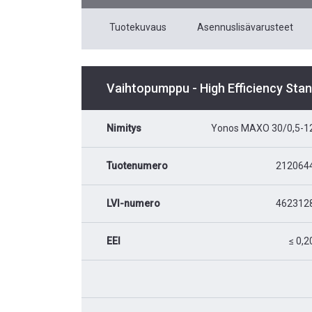
Tuotekuvaus
Asennuslisävarusteet
Vaihtopumppu - High Efficiency Sta
Nimitys
Yonos MAXO 30/0,5-1
Tuotenumero
212064
LVI-numero
462312
EEI
≤ 0,2