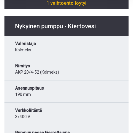
1 vaihtoehto löytyi
Nykyinen pumppu - Kiertovesi
Valmistaja
Kolmeks
Nimitys
AKP 20/4-52 (Kolmeks)
Asennuspituus
190 mm
Verkkoliitäntä
3x400 V
Pumpun pesän kierre/laippa