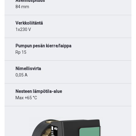
Asennuspituus
84 mm
Verkkoliitäntä
1x230 V
Pumpun pesän kierre/laippa
Rp 15
Nimellisvirta
0,05 A
Nesteen lämpötila-alue
Max +65 °C