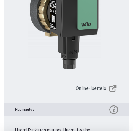
Online-luettelo
Huomautus
Huom! Putkiston muutos. Huom! 1-vaihe.