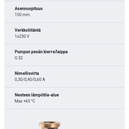
Asennuspituus
150 mm
Verkkoliitäntä
1x230 V
Pumpun pesän kierre/laippa
G 32
Nimellisvirta
0,30/0,40/0,60 A
Nesteen lämpötila-alue
Max +65 °C