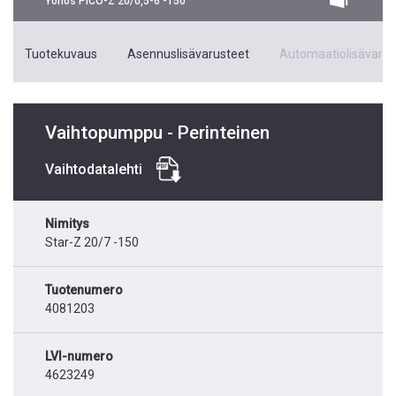
Yonos PICO-Z 20/0,5-6 -150
Tuotekuvaus
Asennuslisävarusteet
Automaatiolisävarus
Vaihtopumppu - Perinteinen
Vaihtodatalehti
Nimitys
Star-Z 20/7 -150
Tuotenumero
4081203
LVI-numero
4623249