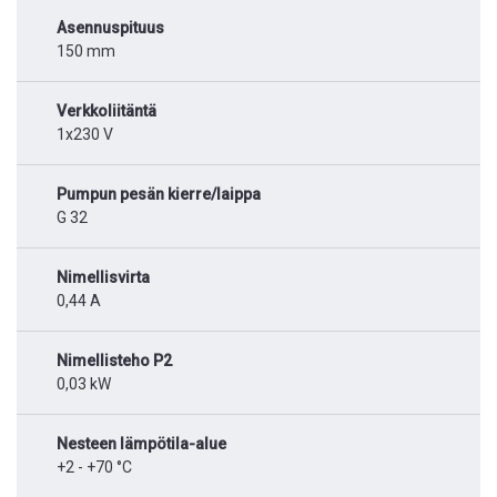
Asennuspituus
150 mm
Verkkoliitäntä
1x230 V
Pumpun pesän kierre/laippa
G 32
Nimellisvirta
0,44 A
Nimellisteho P2
0,03 kW
Nesteen lämpötila-alue
+2 - +70 °C