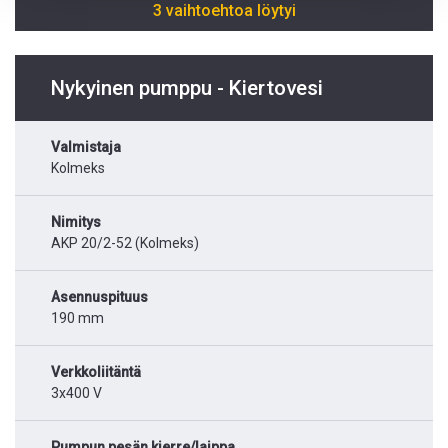
3 vaihtoehtoa löytyi
Nykyinen pumppu - Kiertovesi
Valmistaja
Kolmeks
Nimitys
AKP 20/2-52 (Kolmeks)
Asennuspituus
190 mm
Verkkoliitäntä
3x400 V
Pumpun pesän kierre/laippa