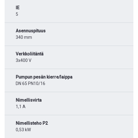
IE
5
Asennuspituus
340 mm
Verkkoliitäntä
3x400 V
Pumpun pesän kierre/laippa
DN 65 PN10/16
Nimellisvirta
1,1 A
Nimellisteho P2
0,53 kW