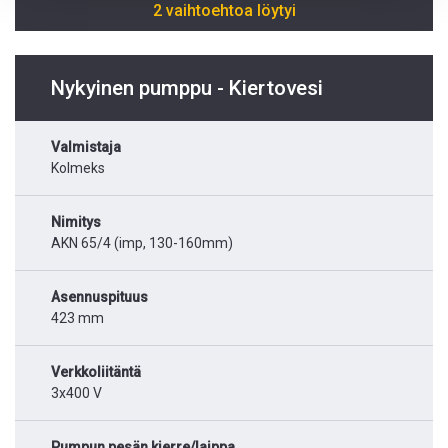
2 vaihtoehtoa löytyi
Nykyinen pumppu - Kiertovesi
Valmistaja
Kolmeks
Nimitys
AKN 65/4 (imp, 130-160mm)
Asennuspituus
423 mm
Verkkoliitäntä
3x400 V
Pumpun pesän kierre/laippa