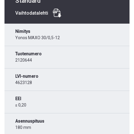
Standard
Vaihtodatalehti
Nimitys
Yonos MAXO 30/0,5-12
Tuotenumero
2120644
LVI-numero
4623128
EEI
≤ 0,20
Asennuspituus
180 mm