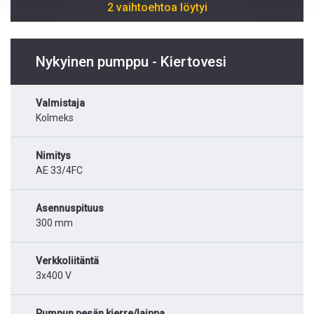
2 vaihtoehtoa löytyi
Nykyinen pumppu - Kiertovesi
Valmistaja
Kolmeks
Nimitys
AE 33/4FC
Asennuspituus
300 mm
Verkkoliitäntä
3x400 V
Pumpun pesän kierre/laippa