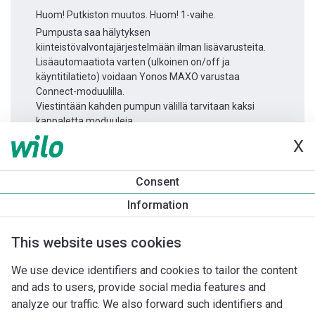
Huom! Putkiston muutos. Huom! 1-vaihe.
Pumpusta saa hälytyksen
kiinteistövalvontajärjestelmään ilman lisävarusteita.
Lisäautomaatiota varten (ulkoinen on/off ja
käyntitilatieto) voidaan Yonos MAXO varustaa
Connect-moduulilla.
Viestintään kahden pumpun välillä tarvitaan kaksi
kappaletta moduuleja.
X
Tuotetietoa
Consent
Yonos MAXO 30/0,5-12
Information
Tuotekuvaus
Asennuslisävarusteet
Automaatiolisävarus
This website uses cookies
We use device identifiers and cookies to tailor the content
and ads to users, provide social media features and
analyze our traffic. We also forward such identifiers and