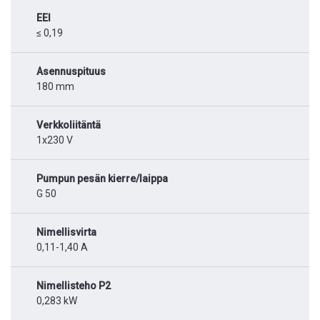
EEI
≤ 0,19
Asennuspituus
180 mm
Verkkoliitäntä
1x230 V
Pumpun pesän kierre/laippa
G 50
Nimellisvirta
0,11-1,40 A
Nimellisteho P2
0,283 kW