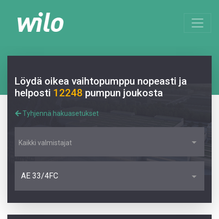
Löydä oikea vaihtopumppu nopeasti ja
helposti
12248
pumpun joukosta
Tyhjennä hakuasetukset
Kaikki valmistajat
AE 33/4FC