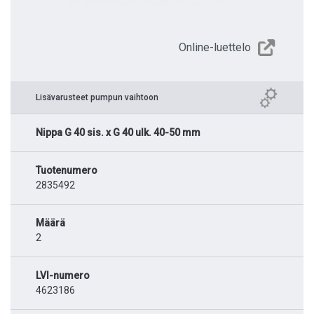
Online-luettelo
Lisävarusteet pumpun vaihtoon
Nippa G 40 sis. x G 40 ulk. 40-50 mm
Tuotenumero
2835492
Määrä
2
LVI-numero
4623186