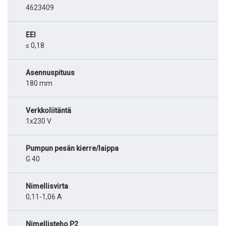
4623409
EEI
≤ 0,18
Asennuspituus
180 mm
Verkkoliitäntä
1x230 V
Pumpun pesän kierre/laippa
G 40
Nimellisvirta
0,11-1,06 A
Nimellisteho P2