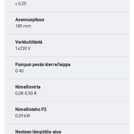
≤ 0,20
Asennuspituus
180 mm
Verkkoliitäntä
1x230 V
Pumpun pesän kierre/laippa
G 40
Nimellisvirta
0,08-0,90 A
Nimellisteho P2
0,09 kW
Nesteen lämpötila-alue