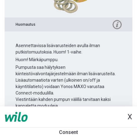
Huomautus
Asennettavissa lisävarusteiden avulla ilman
putkistomuutoksia. Huom! 1-vaihe.
Huom! Märkäpumppu.
Pumpusta saa hälytyksen
kiinteistövalvontajärjestelmään ilman lisävarusteita.
Lisäautomaatiota varten (ulkoinen on/off ja
käyntitilatieto) voidaan Yonos MAXO varustaa
Connect-moduulilla.
Viestintään kahden pumpun välillä tarvitaan kaksi
kappaletta moduuleja.
X
Tuotetietoa
Consent
Yonos MAXO 25/0,5-7