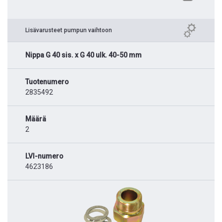
Lisävarusteet pumpun vaihtoon
Nippa G 40 sis. x G 40 ulk. 40-50 mm
Tuotenumero
2835492
Määrä
2
LVI-numero
4623186