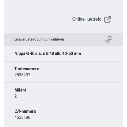
Online-luettelo
Lisävarusteet pumpun vaihtoon
Nippa G 40 sis. x G 40 ulk. 40-50 mm
Tuotenumero
2835492
Määrä
2
LVI-numero
4623186