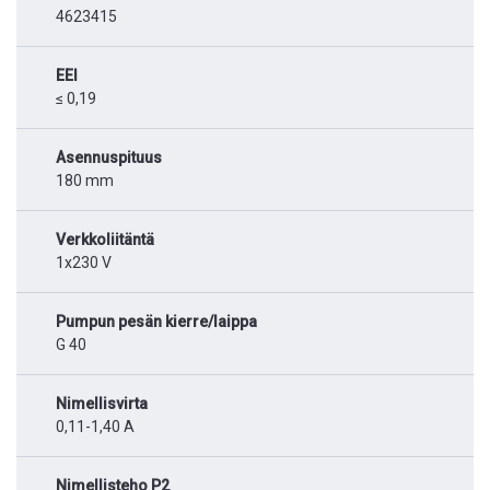
4623415
EEI
≤ 0,19
Asennuspituus
180 mm
Verkkoliitäntä
1x230 V
Pumpun pesän kierre/laippa
G 40
Nimellisvirta
0,11-1,40 A
Nimellisteho P2