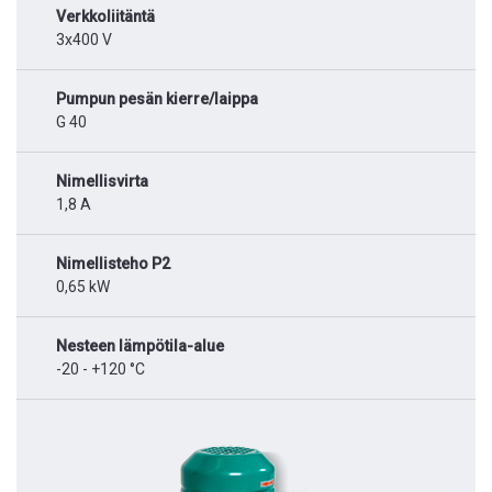
Verkkoliitäntä
3x400 V
Pumpun pesän kierre/laippa
G 40
Nimellisvirta
1,8 A
Nimellisteho P2
0,65 kW
Nesteen lämpötila-alue
-20 - +120 °C