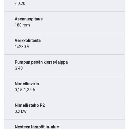
≤ 0,20
Asennuspituus
180 mm
Verkkoliitäntä
1x230 V
Pumpun pesän kierre/laippa
G 40
Nimellisvirta
0,15-1,33 A
Nimellisteho P2
0,2 kW
Nesteen lämpötila-alue