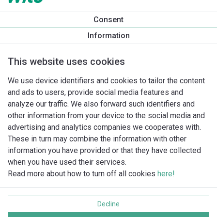
Tuotetietoa
Consent
IPg 25/125-0,65/2
Information
Tuotekuvaus
Asennuslisävarusteet
Automaatiolisävarus
This website uses cookies
We use device identifiers and cookies to tailor the content
and ads to users, provide social media features and
analyze our traffic. We also forward such identifiers and
other information from your device to the social media and
advertising and analytics companies we cooperates with.
These in turn may combine the information with other
information you have provided or that they have collected
when you have used their services.
Read more about how to turn off all cookies
here!
Imprint
Tietosuoja
Decline
Cookie policy
Kaikki oikeudet pidätetään