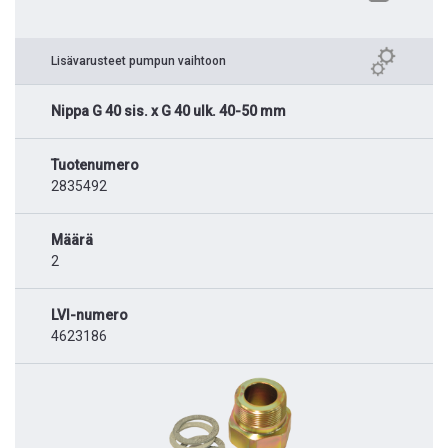
Lisävarusteet pumpun vaihtoon
Nippa G 40 sis. x G 40 ulk. 40-50 mm
Tuotenumero
2835492
Määrä
2
LVI-numero
4623186