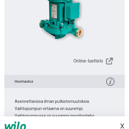
Online-luettelo
Huomautus
Asennettavissa ilman putkistomuutoksia.
Vaihtopumpun virtaama on suurempi.
Vaihtopumpussa on suurempi moottoriteho.
X