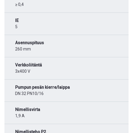
≥ 0,4
IE
5
Asennuspituus
260 mm
Verkkoliitäntä
3x400 V
Pumpun pesän kierre/laippa
DN 32 PN10/16
Nimellisvirta
1,9 A
Nimellisteho P2