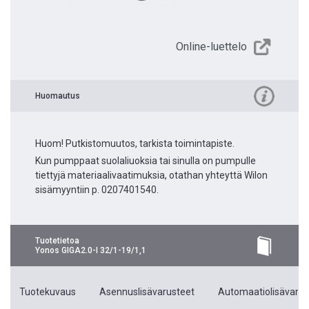
Online-luettelo
Huomautus
Huom! Putkistomuutos, tarkista toimintapiste.
Kun pumppaat suolaliuoksia tai sinulla on pumpulle
tiettyjä materiaalivaatimuksia, otathan yhteyttä Wilon
sisämyyntiin p. 0207401540.
Tuotetietoa
Yonos GIGA2.0-I 32/1-19/1,1
Tuotekuvaus
Asennuslisävarusteet
Automaatiolisävarus