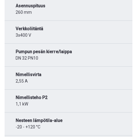
Asennuspituus
260 mm
Verkkoliitäntä
3x400 V
Pumpun pesän kierre/laippa
DN 32 PN10
Nimellisvirta
2,55 A
Nimellisteho P2
1,1 kW
Nesteen lämpötila-alue
-20 - +120 °C