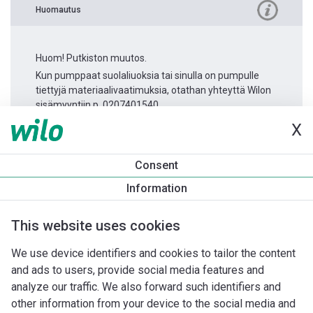
Huomautus
Huom! Putkiston muutos.
Kun pumppaat suolaliuoksia tai sinulla on pumpulle
tiettyjä materiaalivaatimuksia, otathan yhteyttä Wilon
sisämyyntiin p. 0207401540.
X
Tuotetietoa
Consent
IPL 32/135-1,1/2
Information
Tuotekuvaus
Asennuslisävarusteet
Automaatiolisävarus
This website uses cookies
We use device identifiers and cookies to tailor the content
and ads to users, provide social media features and
analyze our traffic. We also forward such identifiers and
other information from your device to the social media and