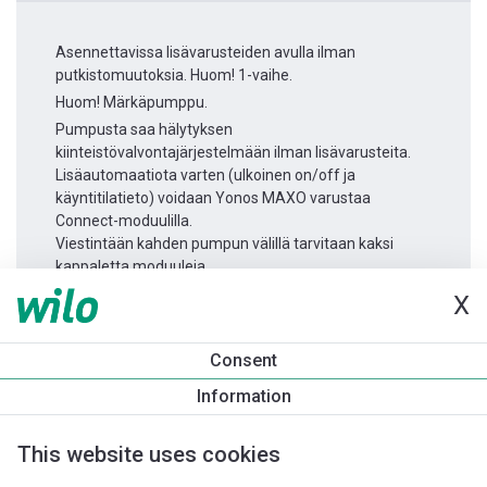
Asennettavissa lisävarusteiden avulla ilman
putkistomuutoksia. Huom! 1-vaihe.
Huom! Märkäpumppu.
Pumpusta saa hälytyksen
kiinteistövalvontajärjestelmään ilman lisävarusteita.
Lisäautomaatiota varten (ulkoinen on/off ja
käyntitilatieto) voidaan Yonos MAXO varustaa
Connect-moduulilla.
Viestintään kahden pumpun välillä tarvitaan kaksi
kappaletta moduuleja.
X
Tuotetietoa
Consent
Yonos MAXO 25/0,5-12
Information
Tuotekuvaus
Asennuslisävarusteet
Automaatiolisävarus
This website uses cookies