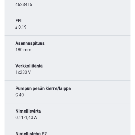
4623415
EEI
≤ 0,19
Asennuspituus
180 mm
Verkkoliitäntä
1x230 V
Pumpun pesän kierre/laippa
G 40
Nimellisvirta
0,11-1,40 A
Nimellisteho P2