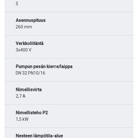
5
Asennuspituus
260 mm
Verkkoliitäntä
3x400 V
Pumpun pesän kierre/laippa
DN 32 PN10/16
Nimellisvirta
2,7 A
Nimellisteho P2
1,5 kW
Nesteen lämpötila-alue