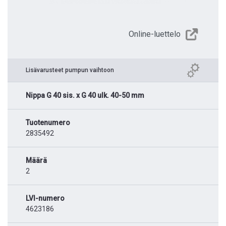
Online-luettelo
Lisävarusteet pumpun vaihtoon
Nippa G 40 sis. x G 40 ulk. 40-50 mm
Tuotenumero
2835492
Määrä
2
LVI-numero
4623186