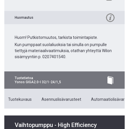
Huomautus
Huom! Putkistomuutos, tarkista toimintapiste.
Kun pumppaat suolaliuoksia tai sinulla on pumpulle
tiettyjä materiaalivaatimuksia, otathan yhteyttä Wilon
sisämyyntiin p. 0207401540.
Tuotetietoa
Yonos GIGA2.0-I 32/1-24/1,5
Tuotekuvaus
Asennuslisävarusteet
Automaatiolisävarus
Vaihtopumppu - High Efficiency