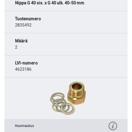
Nippa G 40 sis. x G 40 ulk. 40-50 mm
Tuotenumero
2835492
Määrä
2
LVI-numero
4623186
Huomautus