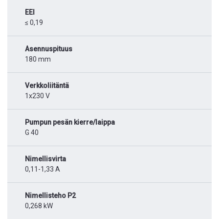
EEI
≤ 0,19
Asennuspituus
180 mm
Verkkoliitäntä
1x230 V
Pumpun pesän kierre/laippa
G 40
Nimellisvirta
0,11-1,33 A
Nimellisteho P2
0,268 kW