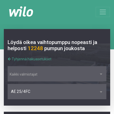
Löydä oikea vaihtopumppu nopeasti ja
helposti
12248
pumpun joukosta
Tyhjennä hakuasetukset
Kaikki valmistajat
AE 25/4FC