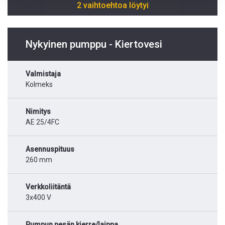
2 vaihtoehtoa löytyi
Nykyinen pumppu - Kiertovesi
Valmistaja
Kolmeks
Nimitys
AE 25/4FC
Asennuspituus
260 mm
Verkkoliitäntä
3x400 V
Pumpun pesän kierre/laippa