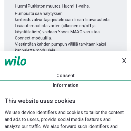
Huom! Putkiston muutos. Huom! 1-vaihe.
Pumpusta saa hälytyksen
kiinteistövalvontajärjestelmään ilman lisävarusteita.
Lisäautomaatiota varten (ulkoinen on/off ja
käyntitilatieto) voidaan Yonos MAXO varustaa
Connect-moduulilla.
Viestintään kahden pumpun välillä tarvitaan kaksi
kappaletta moduuleja.
X
Tuotetietoa
Consent
Yonos MAXO 25/0,5-10
Information
Tuotekuvaus
Asennuslisävarusteet
Automaatiolisävarus
This website uses cookies
We use device identifiers and cookies to tailor the content
and ads to users, provide social media features and
analyze our traffic. We also forward such identifiers and