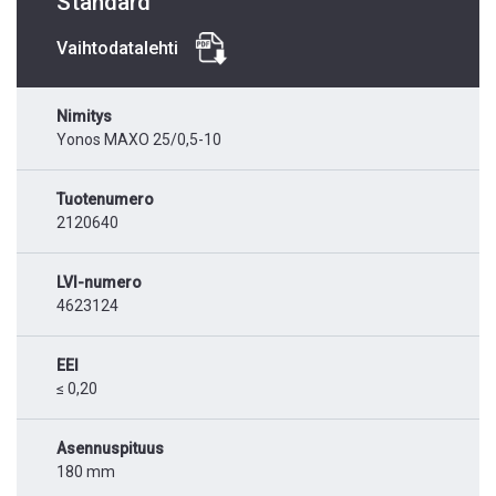
Standard
Vaihtodatalehti
Nimitys
Yonos MAXO 25/0,5-10
Tuotenumero
2120640
LVI-numero
4623124
EEI
≤ 0,20
Asennuspituus
180 mm