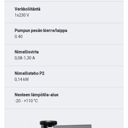
Verkkoliitäntä
1x230 V
Pumpun pesän kierre/laippa
G 40
Nimellisvirta
0,08-1,30 A
Nimellisteho P2
0,14 kW
Nesteen lämpötila-alue
-20 - +110 °C