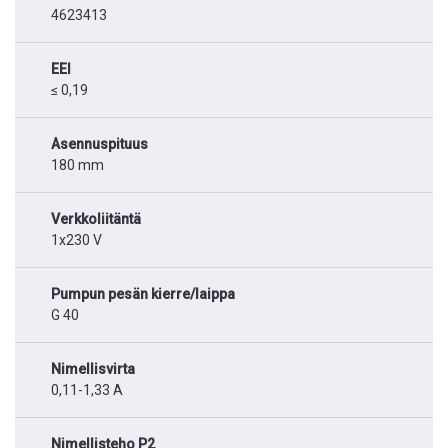
4623413
EEI
≤ 0,19
Asennuspituus
180 mm
Verkkoliitäntä
1x230 V
Pumpun pesän kierre/laippa
G 40
Nimellisvirta
0,11-1,33 A
Nimellisteho P2