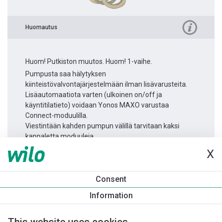
Huomautus
Huom! Putkiston muutos. Huom! 1-vaihe.
Pumpusta saa hälytyksen
kiinteistövalvontajärjestelmään ilman lisävarusteita.
Lisäautomaatiota varten (ulkoinen on/off ja
käyntitilatieto) voidaan Yonos MAXO varustaa
Connect-moduulilla.
Viestintään kahden pumpun välillä tarvitaan kaksi
kappaletta moduuleja.
X
Tuotetietoa
Consent
Yonos MAXO 25/0,5-10
Information
Tuotekuvaus
Asennuslisävarusteet
Automaatiolisävarus