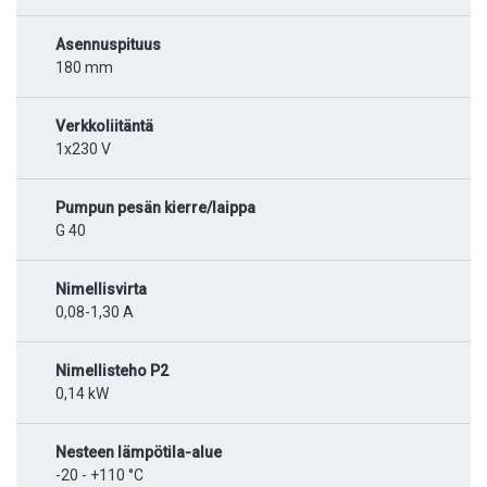
Asennuspituus
180 mm
Verkkoliitäntä
1x230 V
Pumpun pesän kierre/laippa
G 40
Nimellisvirta
0,08-1,30 A
Nimellisteho P2
0,14 kW
Nesteen lämpötila-alue
-20 - +110 °C