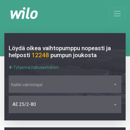
Löydä oikea vaihtopumppu nopeasti ja
helposti
12248
pumpun joukosta
Tyhjennä hakuasetukset
Kaikki valmistajat
AE 25/2-80