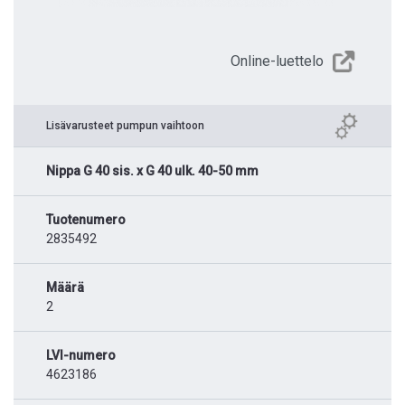
Online-luettelo
Lisävarusteet pumpun vaihtoon
Nippa G 40 sis. x G 40 ulk. 40-50 mm
Tuotenumero
2835492
Määrä
2
LVI-numero
4623186