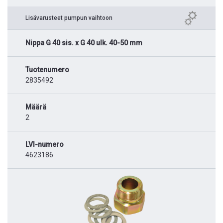
Lisävarusteet pumpun vaihtoon
Nippa G 40 sis. x G 40 ulk. 40-50 mm
Tuotenumero
2835492
Määrä
2
LVI-numero
4623186