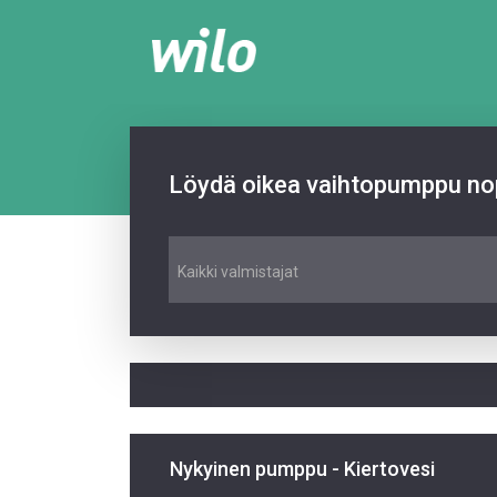
Löydä oikea vaihtopumppu nop
Kaikki valmistajat
Nykyinen pumppu - Kiertovesi