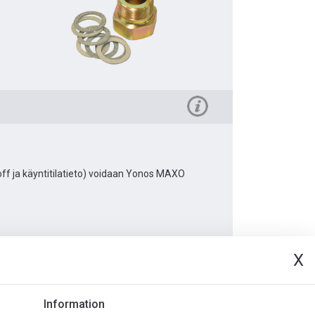
off ja käyntitilatieto) voidaan Yonos MAXO
X
rjat
Information