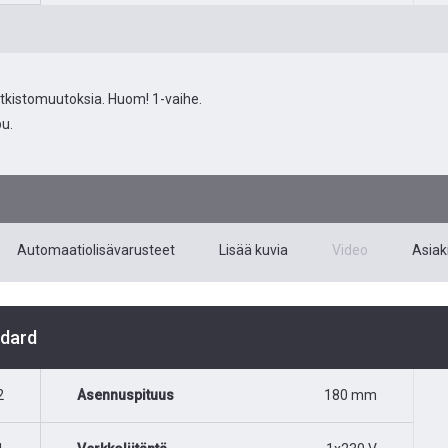
utkistomuutoksia. Huom! 1-vaihe.
u.
Automaatiolisävarusteet
Lisää kuvia
Video
Asiaki
ndard
2
Asennuspituus
180 mm