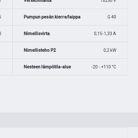
1
Verkkoliitäntä
1x230 V
5
Pumpun pesän kierre/laippa
G 40
0
Nimellisvirta
0,15-1,33 A
Nimellisteho P2
0,2 kW
Nesteen lämpötila-alue
-20 - +110 °C