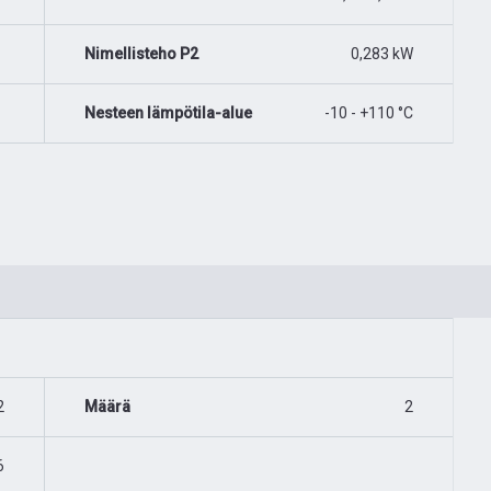
Nimellisteho P2
0,283 kW
Nesteen lämpötila-alue
-10 - +110 °C
2
Määrä
2
6