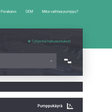
Porakaivo
OEM
Miksi vaihtaa pumppu?
Tyhjennä hakuasetukset
Pumppukäyrä