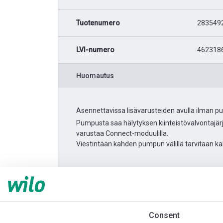
Tuotenumero
283549
LVI-numero
462318
Huomautus
Asennettavissa lisävarusteiden avulla ilman p
Pumpusta saa hälytyksen kiinteistövalvontajärj
varustaa Connect-moduulilla.
Viestintään kahden pumpun välillä tarvitaan ka
Tuotetietoa
Yonos MAXO 25/0,5-12
Tuotekuvaus
Asennuslisävarusteet
Consent