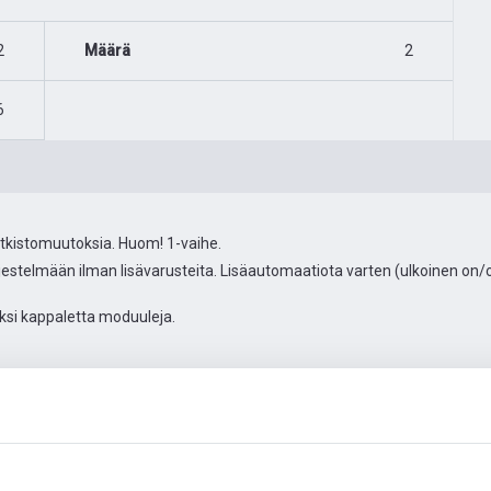
2
Määrä
2
6
utkistomuutoksia. Huom! 1-vaihe.
estelmään ilman lisävarusteita. Lisäautomaatiota varten (ulkoinen on/
ksi kappaletta moduuleja.
Automaatiolisävarusteet
Lisää kuvia
Video
Asiaki