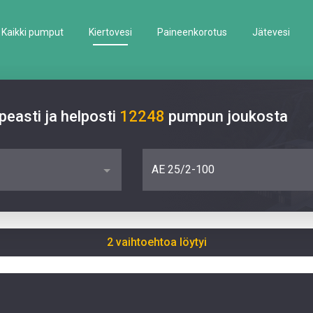
Kaikki pumput
Kiertovesi
Paineenkorotus
Jätevesi
easti ja helposti
12248
pumpun joukosta
AE 25/2-100
2 vaihtoehtoa löytyi