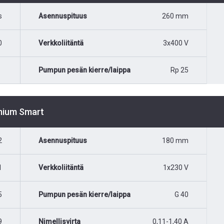
s
Asennuspituus
260 mm
0
Verkkoliitäntä
3x400 V
Pumpun pesän kierre/laippa
Rp 25
emium Smart
2
Asennuspituus
180 mm
1
Verkkoliitäntä
1x230 V
5
Pumpun pesän kierre/laippa
G 40
9
Nimellisvirta
0,11-1,40 A