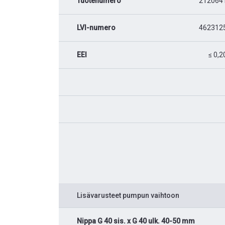
Tuotenumero
212064
LVI-numero
462312
EEI
≤ 0,2
Lisävarusteet pumpun vaihtoon
Nippa G 40 sis. x G 40 ulk. 40-50 mm