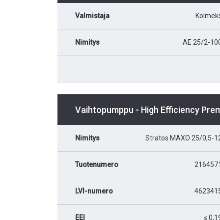
Valmistaja
Kolmek
Nimitys
AE 25/2-10
Vaihtopumppu - High Efficiency Pr
Nimitys
Stratos MAXO 25/0,5-1
Tuotenumero
216457
LVI-numero
462341
EEI
≤ 0,1