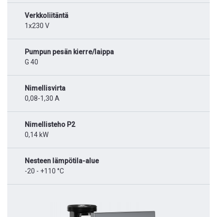
Verkkoliitäntä
1x230 V
Pumpun pesän kierre/laippa
G 40
Nimellisvirta
0,08-1,30 A
Nimellisteho P2
0,14 kW
Nesteen lämpötila-alue
-20 - +110 °C