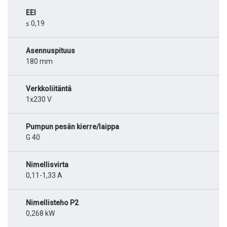
EEI
≤ 0,19
Asennuspituus
180 mm
Verkkoliitäntä
1x230 V
Pumpun pesän kierre/laippa
G 40
Nimellisvirta
0,11-1,33 A
Nimellisteho P2
0,268 kW