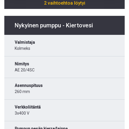
2 vaihtoehtoa löytyi
Nykyinen pumppu - Kiertovesi
Valmistaja
Kolmeks
Nimitys
AE 20/4SC
Asennuspituus
260 mm
Verkkoliitäntä
3x400 V
Pumpun pesän kierre/laippa