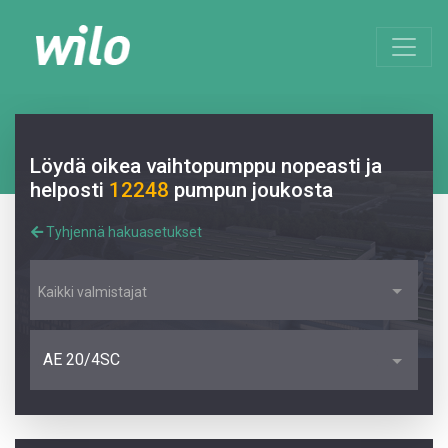
Löydä oikea vaihtopumppu nopeasti ja
helposti
12248
pumpun joukosta
Tyhjennä hakuasetukset
Kaikki valmistajat
AE 20/4SC