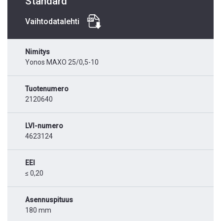
Standard
Vaihtodatalehti
Nimitys
Yonos MAXO 25/0,5-10
Tuotenumero
2120640
LVI-numero
4623124
EEI
≤ 0,20
Asennuspituus
180 mm