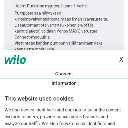
Huom! Putkiston muutos. Huom! 1-vaihe.
Pumpusta saa hälytyksen
kiinteistövalvontajärjestelmään ilman lisävarusteita.
Lisäautomaatiota varten (ulkoinen on/off ja
käyntitilatieto) voidaan Yonos MAXO varustaa
Connect-moduulilla.
Viestintään kahden pumpun välillä tarvitaan kaksi
kappaletta moduuleja.
X
Tuotetietoa
Consent
Yonos MAXO 25/0,5-10
Information
Tuotekuvaus
Asennuslisävarusteet
Automaatiolisävarus
This website uses cookies
We use device identifiers and cookies to tailor the content
and ads to users, provide social media features and
analyze our traffic. We also forward such identifiers and