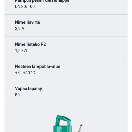
Pumpun pesän kierre/laippa
DN 80/100
Nimellisvirta
3,9 A
Nimellisteho P2
1,5 kW
Nesteen lämpötila-alue
+3 - +40 °C
Vapaa läpäisy
80