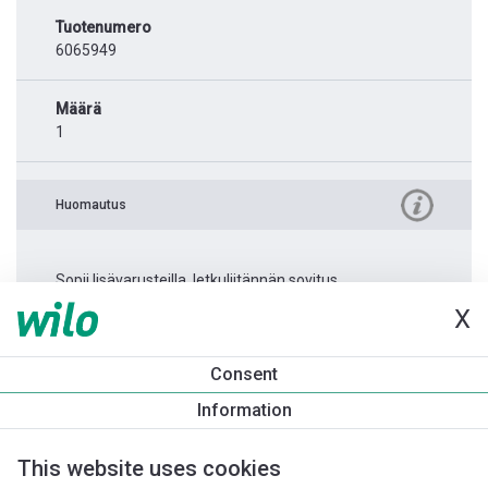
Tuotenumero
6065949
Määrä
1
Huomautus
Sopii lisävarusteilla, letkuliitännän sovitus.
X
Tuotetietoa
Consent
Rexa PRO V08-426
Information
Tuotekuvaus
Asennuslisävarusteet
Automaatiolisävarus
This website uses cookies