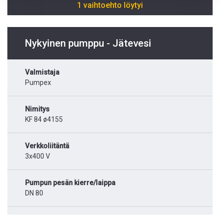
1 vaihtoehto löytyi
Nykyinen pumppu - Jätevesi
Valmistaja
Pumpex
Nimitys
KF 84 ø4155
Verkkoliitäntä
3x400 V
Pumpun pesän kierre/laippa
DN 80