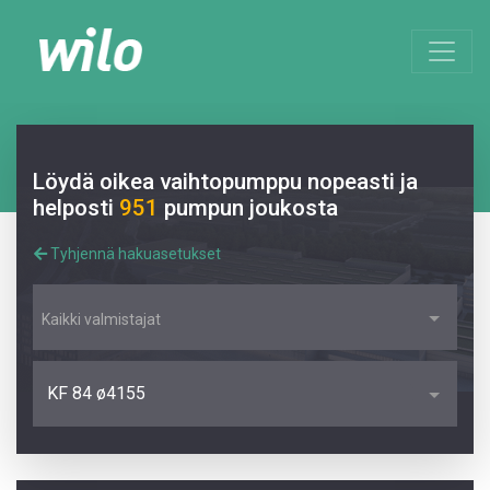
Löydä oikea vaihtopumppu nopeasti ja
helposti
951
pumpun joukosta
Tyhjennä hakuasetukset
Kaikki valmistajat
KF 84 ø4155