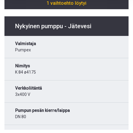
1 vaihtoehto löytyi
Nykyinen pumppu - Jätevesi
Valmistaja
Pumpex
Nimitys
K 84 ø4175
Verkkoliitäntä
3x400 V
Pumpun pesän kierre/laippa
DN 80