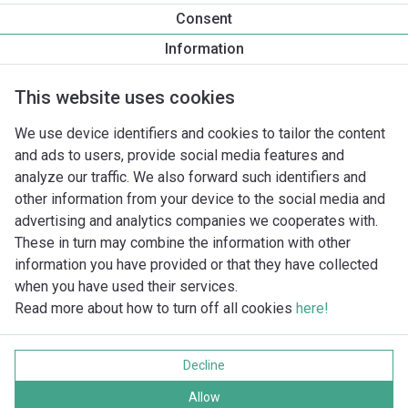
Tuotetietoa
Consent
Rexa PRO V08-428
Information
Tuotekuvaus
Asennuslisävarusteet
Automaatiolisävarus
This website uses cookies
We use device identifiers and cookies to tailor the content
and ads to users, provide social media features and
analyze our traffic. We also forward such identifiers and
other information from your device to the social media and
advertising and analytics companies we cooperates with.
These in turn may combine the information with other
information you have provided or that they have collected
when you have used their services.
Read more about how to turn off all cookies
here!
Imprint
Tietosuoja
Decline
Cookie policy
Kaikki oikeudet pidätetään
Allow