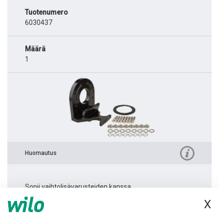
Tuotenumero
6030437
Määrä
1
Huomautus
Sopii vaihtolisävarusteiden kanssa.
X