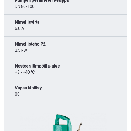
Pumpun pesän kierre/laippa
DN 80/100
Nimellisvirta
6,0 A
Nimellisteho P2
2,5 kW
Nesteen lämpötila-alue
+3 - +40 °C
Vapaa läpäisy
80