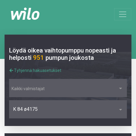
Löydä oikea vaihtopumppu nopeasti ja
helposti
951
pumpun joukosta
Tyhjennä hakuasetukset
Kaikki valmistajat
K 84 ø4175